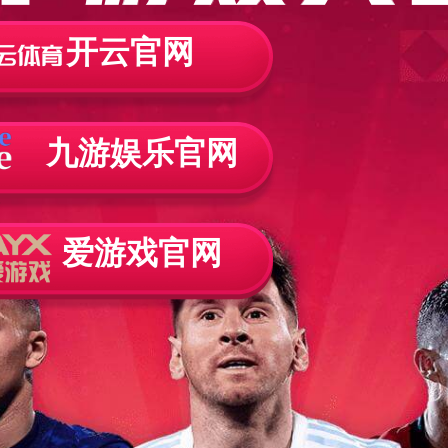
开云官网
九游娱乐官网
爱游戏官网