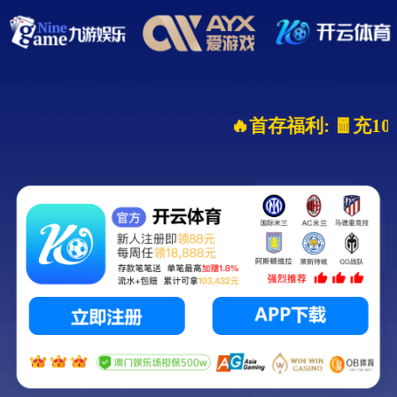
🔥首存福利: 🧧充10