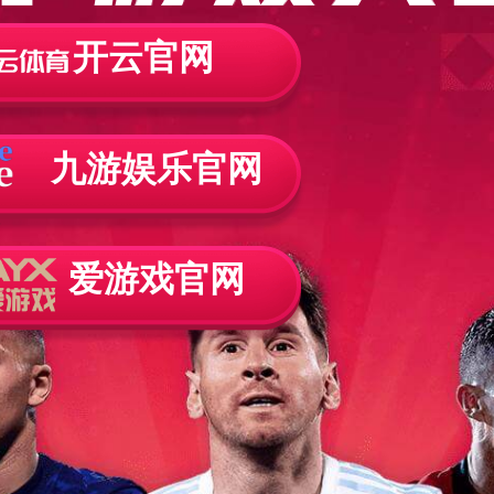
开云官网
九游娱乐官网
爱游戏官网